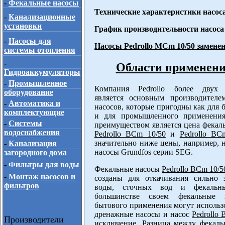
-
Фекальные насосы
Технические характеристики насос
-
Канализационные
установки
График производительности насос
-
Насосы для
Насосы Pedrollo MCm 10/50 заменен
системы отопления
-
Области применения
Гидроаккумуляторы
-
Промышленное
Компания Pedrollo более двух 
оборудование
является основным производителе
-
Автоматика и
насосов, которые пригодны как для б
комплектующие
и для промышленного применени
-
Системы
преимуществом является цена фекал
водоснабжения
Pedrollo BCm 10/50
и
Pedrollo BC
значительно ниже цены, например, 
-
Канализация
насосы Grundfos серии SEG.
загородного дома
-
Фильтры для воды
Фекальные насосы
Pedrollo BCm 10/5
-
Монтаж насосов и
созданы для откачивания сильно з
фильтров
воды, сточных вод и фекаль
большинстве своем фекальные 
бытового применения могут использо
дренажные насосы и насос
Pedrollo
Производители
исключение. Разница между фекаль