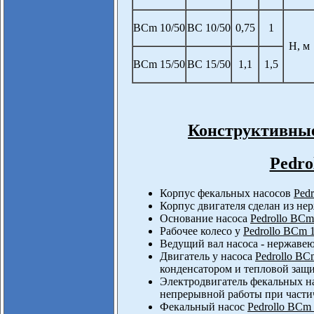
BCm 10/50
BC 10/50
0,75
1
Н, м
BCm 15/50
BC 15/50
1,1
1,5
Конструктивные
Pedro
Корпус фекальных насосов
Ped
Корпус двигателя сделан из не
Основание насоса
Pedrollo BCm
Рабочее колесо у
Pedrollo BCm 
Ведущий вал насоса - нержавею
Двигатель у насоса
Pedrollo BC
конденсатором и тепловой защи
Электродвигатель фекальных н
непрерывной работы при части
Фекальный насос
Pedrollo BCm 