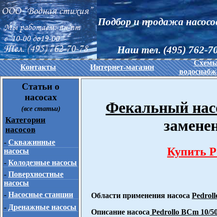
Подбор и продажа насосо
Наш тел. (495) 762-70
Схем
Контакты
Интернет-магазин
водоснабж
Статьи о
насосах
Фекальный насо
(все статьи)
Категории
замене
насосов
-
Скважинные
Купить
P
насосы
-
Колодезные насосы
-
Поверхностные
насосы
-
Насосные станции
Области применения насоса
Pedrol
-
Дренажные насосы
Описание насоса
Pedrollo BCm 10/5