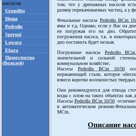
насосов
том, что у дренажных насосов ест
размер перекачиваемых частиц, а у фе
-
Grundfos
-
Homa
Фекальные насосы
Pedrollo BCm 10
ямы и т.д. Однако, если у Вас на дн
-
Pedrollo
не погружая его на дно. Обрати
-
Speroni
погружения насоса, т.к. в некотор
дно поставить будет нельзя.
-
Lowara
-
Ebara
Погружные насосы
Pedrollo BCm
-
Промэлектро
значительной и сильной степе
(Водолей)
коммунальном хозяйстве.
Насосы
Pedrollo BCm 10/50
осн
нержавеющей стали, которое обесп
взвеси коротко волокнистых твердых
Они рекомендуются для отвода сто
воды с илом на таких объектах как 
Насосы
Pedrollo BCm 10/50
отличают
в автоматическом режиме.Фекальн
MCm.
Описание насо