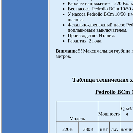
Рабочее напряжение – 220 Воль
Вес насоса
Pedrollo BCm 10/50
-
У насоса
Pedrollo BCm 10/50
име
шланга.
Фекально-дренажный насос
Ped
поплавковым выключателем.
Производство: Италия.
Гарантия: 2 года.
Внимание!!!
Максимальная глубина 
метров.
Таблица технических 
Pedrollo BCm 1
Q м3/
Мощность
ч
Модель
220В
380В
кВт
л.с.
л/мин