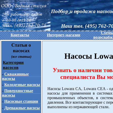
Подбор и продажа насосо
Наш тел. (495) 762-70
Схем
Контакты
Интернет-магазин
водоснабж
Статьи о
насосах
Насосы Lowa
(все статьи)
Категории
насосов
Узнать о наличии то
-
Скважинные
специалиста Вы мож
насосы
-
Колодезные насосы
Насосы Lowara CA, Lowara CEA - о
-
Поверхностные
насосы для применения в системах
насосы
промышленных объектов, в систем
-
Насосные станции
давления. Все контактирующие с пер
выполнены из нержавеющей стали.
-
Дренажные насосы