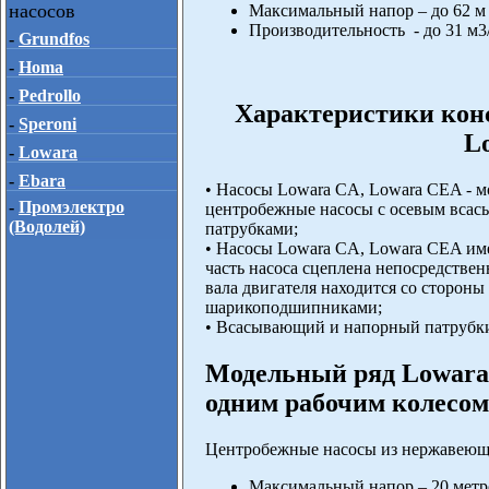
насосов
Максимальный напор – до 62 м
Производительность - до 31 м3
-
Grundfos
-
Homa
-
Pedrollo
Характеристики кон
-
Speroni
L
-
Lowara
-
Ebara
• Насосы Lowara CA, Lowara CEA - 
-
Промэлектро
центробежные насосы с осевым вса
(Водолей)
патрубками;
• Насосы Lowara CA, Lowara CEA им
часть насоса сцеплена непосредствен
вала двигателя находится со стороны
шарикоподшипниками;
• Всасывающий и напорный патрубк
Модельный ряд Lowara
одним рабочим колесом
Центробежные насосы из нержавеющ
Максимальный напор – 20 метр