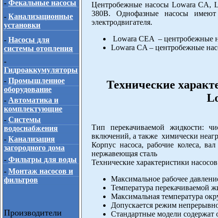
-
Фекальные насосы
Центробежные насосы Lowara CA, L
380В. Однофазные насосы имеют
-
Канализационные
электродвигателя.
установки
Lowara CEA – центробежные н
-
Насосы для
Lowara CA – центробежные нас
системы отопления
-
Гидроаккумуляторы
-
Промышленное
Технические характ
оборудование
L
-
Автоматика и
комплектующие
-
Системы
Тип перекачиваемой жидкости: чи
водоснабжения
включений, а также химически неаг
-
Канализация
Корпус насоса, рабочие колеса, в
загородного дома
нержавеющая сталь
-
Фильтры для воды
Технические характеристики насосо
-
Монтаж насосов и
Максимальное рабочее давление
фильтров
Температура перекачиваемой жи
Максимальная температура окр
Допускается режим непрерывн
Производители
Стандартные модели содержат о